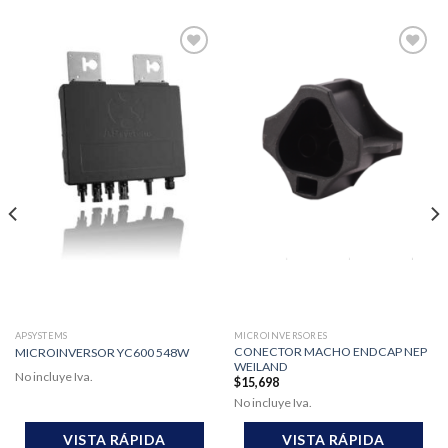
Add to
Add to
Wishlist
Wishlist
APSYSTEMS
MICROINVERSORES
CONECTOR MACHO ENDCAP NEP
MICROINVERSOR YC600 548W
WEILAND
No incluye Iva.
$
15,698
No incluye Iva.
VISTA RÁPIDA
VISTA RÁPIDA