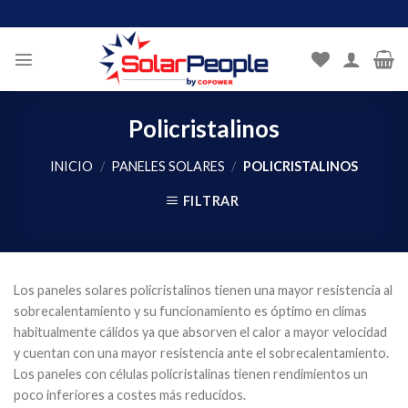
Skip
to
content
Policristalinos
INICIO
/
PANELES SOLARES
/
POLICRISTALINOS
FILTRAR
Los paneles solares policristalinos tienen una mayor resistencia al
sobrecalentamiento y su funcionamiento es óptimo en climas
habitualmente cálidos ya que absorven el calor a mayor velocidad
y cuentan con una mayor resistencia ante el sobrecalentamiento.
Los paneles con células policristalinas tienen rendimientos un
poco inferiores a costes más reducidos.