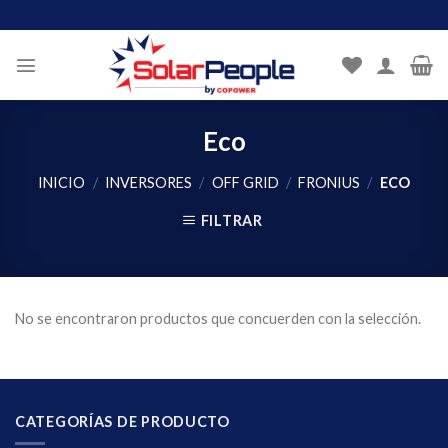
Skip
to
content
Eco
INICIO
/
INVERSORES
/
OFF GRID
/
FRONIUS
/
ECO
FILTRAR
No se encontraron productos que concuerden con la selección.
CATEGORÍAS DE PRODUCTO