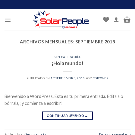
Skip
to
content
ARCHIVOS MENSUALES:
SEPTIEMBRE 2018
SIN CATEGORÍA
¡Hola mundo!
PUBLICADO EN
19 SEPTIEMBRE, 2018
POR
COPOWER
Bienvenido a WordPress. Esta es tu primera entrada. Edítala o
bórrala, ¡y comienza a escribir!
CONTINUAR LEYENDO
→
Publicado en
Sin categoría
Deje un comentario