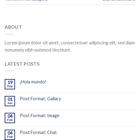
ABOUT
Lorem ipsum dolor sit amet, consectetuer adipiscing elit, sed diam
nonummy nibh euismod tincidunt.
LATEST POSTS
¡Hola mundo!
19
Sep
Post Format: Gallary
01
Jun
Post Format: Image
04
Feb
Post Format: Chat
04
Feb